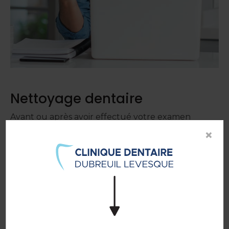
Nettoyage dentaire
Avant ou après avoir effectué votre examen
buccal, l'hygiéniste dentaire effectuera un
×
nettoyage en profondeur de vos dents et de vos
gencives afin de prévenir et de déloger
l'accumulation de plaque dentaire.
Votre hygiéniste effectuera ensuite un polissage
qui permettra d’adoucir et nettoyer toute plaque
dentaire et les taches accumulées sur les surfaces
des dents. L'hygiéniste passera pour finir la soie
dentaire.