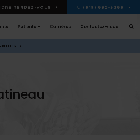
DRE RENDEZ-VOUS
(819) 682-3368
Ou
ants
Patients
Carrières
Contactez-nous
Z-NOUS
atineau