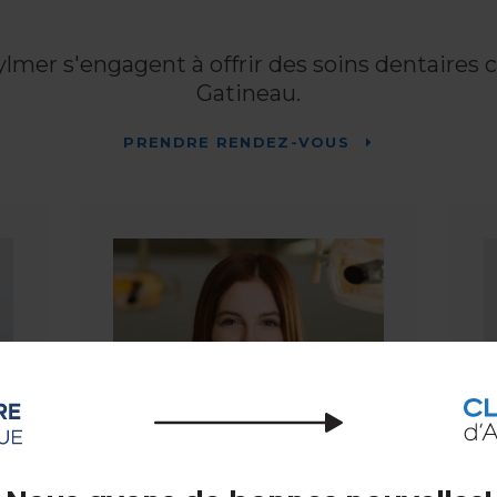
ylmer
s'engagent à offrir des soins dentaires 
Gatineau.
PRENDRE RENDEZ-VOUS