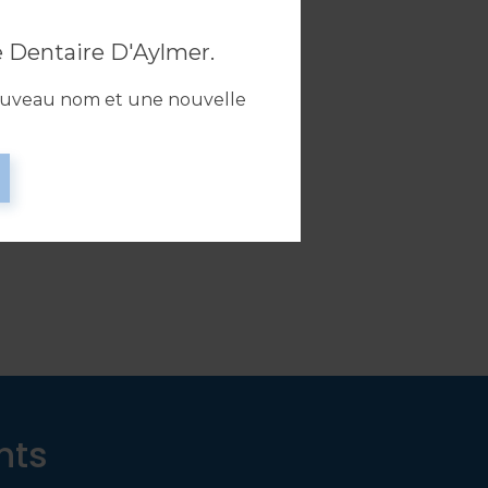
 Dentaire D'Aylmer.
Dre Pamela Bidawid
ouveau nom et une nouvelle
Dentiste généraliste
LIRE LA BIO
nts