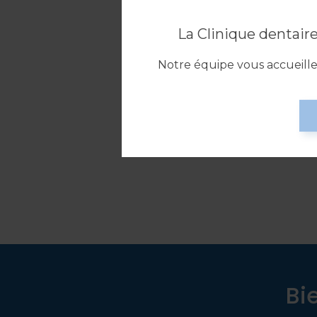
La Clinique dentai
Dre Dany Dubreuil
Notre équipe vous accueil
Dentiste généraliste
LIRE LA BIO
Bi