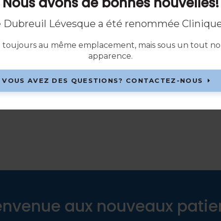
Nous avons de bonnes nouvelles!
re Dubreuil Lévesque a été renommée Clinique
Dre Charlotte Brown
le toujours au même emplacement, mais sous un tout n
Dentiste généraliste
apparence.
LIRE LA BIO
VOUS AVEZ DES QUESTIONS? CONTACTEZ-NOUS
envenue aux nouveaux patie