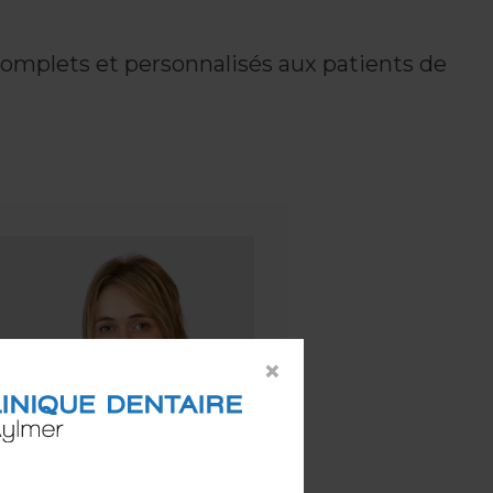
complets et personnalisés aux patients de
×