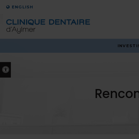
ENGLISH
INVEST
Version accessible
Rencon