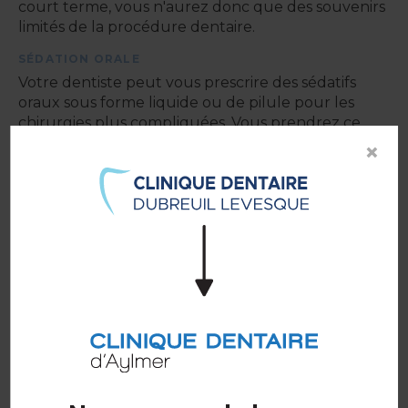
court terme, vous n'aurez donc que des souvenirs
limités de la procédure dentaire.
SÉDATION ORALE
Votre dentiste peut vous prescrire des sédatifs
oraux sous forme liquide ou de pilule pour les
chirurgies plus compliquées. Vous prendrez ce
médicament par voie orale avant la procédure
×
dentaire pour un effet calmant et relaxant.
ANESTHÉSIE LOCALE
Il s’agit d’un anesthésique local qui empêche la
douleur lors de l’intervention. Vous ressentirez
seulement quelques pressions et mouvements.
Pour une extraction simple, votre dentiste ou
chirurgien buccal utilisera probablement une
anesthésie locale. Vous serez éveillé durant la
procédure.
Après la chirurgie