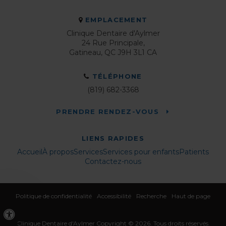
EMPLACEMENT
Clinique Dentaire d'Aylmer
24 Rue Principale
Gatineau
QC
J9H 3L1
CA
TÉLÉPHONE
(819) 682-3368
PRENDRE RENDEZ-VOUS
LIENS RAPIDES
Accueil
À propos
Services
Services pour enfants
Patients
Contactez-nous
Politique de confidentialité
Accessibilité
Recherche
Haut de page
Version accessible
Clinique Dentaire d'Aylmer
Copyright © 2026. Tous droits réservés.