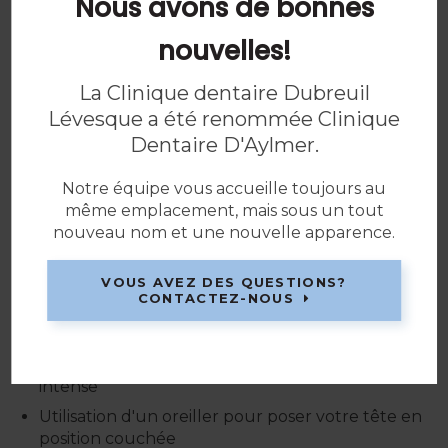
Nous avons de bonnes
Votre dentiste peut vous recommander de
prendre un analgésique en vente libre comme
nouvelles!
l'ibuprofène (Advil) ou l'acétaminophène (Tylenol)
afin d'atténuer toute douleur ou inconfort
La Clinique dentaire Dubreuil
postopératoire.
Lévesque a été renommée Clinique
Un analgésique plus puissant peut être prescrit si
Dentaire D'Aylmer.
vous avez subi une chirurgie complexe impliquant
les os et les gencives.
Notre équipe vous accueille toujours au
même emplacement, mais sous un tout
Comment gérer la douleur?
nouveau nom et une nouvelle apparence.
Après une chirurgie dentaire, suivez les
recommandations relatives aux soins
VOUS AVEZ DES QUESTIONS?
CONTACTEZ-NOUS
postopératoires de votre dentiste. Celles-ci
peuvent comprendre :
Beaucoup de repos, pas d'activité physique
intense
Utilisation d'un oreiller pour poser votre tête en
position couchée