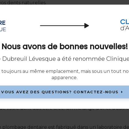
vos dents naturelles.
e obturation solide et d’apparence naturelle.
puis envoyé à votre dentiste, qui la place dans votre bou
ure.
Nous avons de bonnes nouvelles!
re Dubreuil Lévesque a été renommée Clinique
t habituellement utilisées pour obturer les dents situ
le toujours au même emplacement, mais sous un tout n
rgent, le cuivre et l'étain.
apparence.
tout le monde, elle constitue une option de longue duré
VOUS AVEZ DES QUESTIONS? CONTACTEZ-NOUS
 votre dent doit être créé. Un mélange d'or et d'autres m
 plombage dentaire est fabriqué dans un laboratoire den