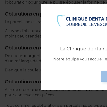
l'obturation pour qu'elle puisse épouser la forme de 
Obturations en porcelaine
La porcelaine est souvent combinée au métal pour un
Ce type d'obturation est créé en laboratoire dentaire 
moins deux rendez-vous afin de compléter la procéd
Obturations en amalgame
La Clinique dentai
De couleur argentée, les obturations en amalgame son
Notre équipe vous accueil
d'un mélange de divers métaux tels que le mercure, l'a
Bien que la couleur argentée puisse ne pas plaire à 
Obturations en or
Afin de créer une obturation en or coulé, un modèle de
pour concevoir ces pièces.
Tout comme les obturations en porcelaine, ce type de