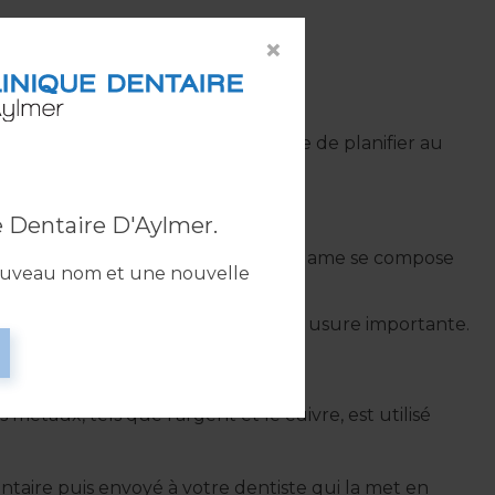
×
che. Il est généralement nécessaire de planifier au
 Dentaire D'Aylmer.
ées à l'arrière de la bouche. L'amalgame se compose
ouveau nom et une nouvelle
e pour les molaires soumises à une usure importante.
étaux, tels que l'argent et le cuivre, est utilisé
taire puis envoyé à votre dentiste qui la met en