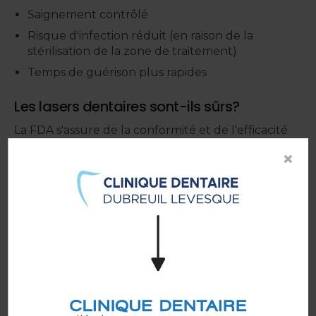
Saignement contrôlé
Risque d'infection réduit (en raison de la
stérilisation de la zone de traitement)
Temps de guérison plus rapides
Les lasers dentaires sont-ils sûrs?
La FDA s'assure de la conformité et de l'efficacité
des lasers en les testant et en les approuvant.
×
Chaque laser est spécialement conçu pour traiter
une condition dentaire particulière ou réaliser une
procédure précise. Les dentistes doivent suivre
une formation pour pouvoir utiliser les lasers en
toute sécurité. Les patients sont équipés de
lunettes de protection pour leurs yeux avant
toute procédure impliquant l'utilisation d'un laser.
Mythes et idées reçues
Il existe de nombreux mythes sur les lasers,